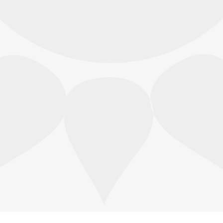
T.C. Silivri Belediyesi
Resmi Mobil Uygulaması
Belediyemizin hizmetlerinden daha iyi
faydalanabilmek ve yeniliklerden haberdar
olabilmek için resmi mobil uygulamamızı AppStor
ve Google Play Store'dan indirebilirsiniz.