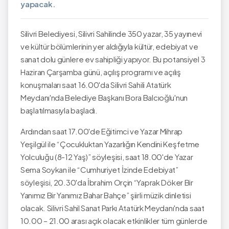
yapacak.
Silivri Belediyesi, Silivri Sahilinde 350 yazar, 35 yayınevi
ve kültür bölümlerinin yer aldığıyla kültür, edebiyat ve
sanat dolu günlere ev sahipliği yapıyor. Bu potansiyel 3
Haziran Çarşamba günü, açılış programı ve açılış
konuşmaları saat 16.00'da Silivri Sahili Atatürk
Meydanı'nda Belediye Başkanı Bora Balcıoğlu'nun
başlatılmasıyla başladı.
Ardından saat 17.00'de Eğitimci ve Yazar Mihrap
Yeşilgül ile “Çocukluktan Yazarlığın Kendini Keşfetme
Yolculuğu (8-12 Yaş)” söyleşisi, saat 18.00'de Yazar
Sema Soykan ile “Cumhuriyet İzinde Edebiyat”
söyleşisi, 20.30'da İbrahim Orçin “Yaprak Döker Bir
Yanımız Bir Yanımız Bahar Bahçe” şiirli müzik dinletisi
olacak. Silivri Sahil Sanat Parkı Atatürk Meydanı'nda saat
10.00 – 21.00 arası açık olacak etkinlikler tüm günlerde