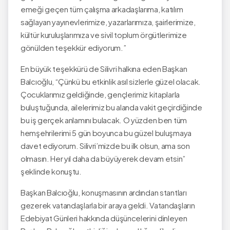
emeği geçen tüm çalışma arkadaşlarıma, katılım
sağlayan yayınevlerimize, yazarlarımıza, şairlerimize,
kültür kuruluşlarımıza ve sivil toplum örgütlerimize
gönülden teşekkür ediyorum.”
En büyük teşekkürü de Silivri halkına eden Başkan
Balcıoğlu, “Çünkü bu etkinlik asıl sizlerle güzel olacak.
Çocuklarımız geldiğinde, gençlerimiz kitaplarla
buluştuğunda, ailelerimiz bu alanda vakit geçirdiğinde
bu iş gerçek anlamını bulacak. O yüzden ben tüm
hemşehrilerimi 5 gün boyunca bu güzel buluşmaya
davet ediyorum. Silivri’mizde bu ilk olsun, ama son
olmasın. Her yıl daha da büyüyerek devam etsin”
şeklinde konuştu.
Başkan Balcıoğlu, konuşmasının ardından stantları
gezerek vatandaşlarla bir araya geldi. Vatandaşların
Edebiyat Günleri hakkında düşüncelerini dinleyen