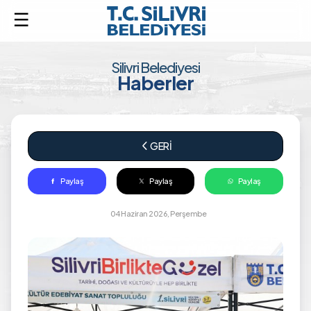
Silivri Belediyesi
Haberler
arrow_back_ios_new
GERİ
Paylaş
Paylaş
Paylaş
04 Haziran 2026, Perşembe