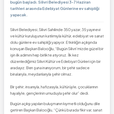
bugün başladı. Silivri Belediyesi 3-7 Haziran
tarihleri arasında Edebiyat Günlerine ev sahipliği
yapacak.
Silivri Belediyesi, Silivri Sahilinde 350 yazar, 35 yayınevi
ve kültür kuruluşunun katılımıyla kültür, edebiyat ve sanat
dolu günlere ev sahipliği yapıyor. Etkinliğin açılışında
konuşan Başkan Balcıoğlu, “Bugün Silivri’mizde güzel bir
işin ilk adımını hep birlikte atıyoruz. İlk kez
düzenlediğimiz Silivri Kültür ve Edebiyat Günleri için bir
aradayız. Ben şuna inanıyorum, bir şehir sadece
binalarıyla, meydanlarıyla şehir olmaz.
Bir şehir; insanıyla, hafızasıyla, kültürüyle, çocuklarının
hayaliyle, gençlerinin umuduyla şehir olur” dedi.
Bugün açılışı yapılan buluşmanın kıymetli olduğunu dile
getiren Başkan Balcıoğlu, “Çünkü burada fikir var, sanat