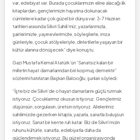
var, edebiyat var. Burada çocuklarımızın eline alacağı ilk
kitaplardan, gençlerimizin hayatına dokunacak
cümlelere kadar çok güzel bir dünya var. 3-7 Haziran
tarihleri arasında Silivri Sahili’miz; yazarlarımızla,
şairlerimizle, yayınevlerimizle, söyleşilerle, imza
günleriyle, çocuk atölyeleriyle, dinletilerle yaşayan bir
kültür alanına dönüşecek” diye konuştu.
Gazi Mustafa Kemal Atatürk’ün “Sanatsız kalan bir
milletin hayat damarlarından biri kopmuş demektir”
sözlerini hatırlatan Başkan Balcıoğlu, şunları söyledi:
“İşte biz de Silivri’de o hayat damarlarını güçlü tutmak
istiyoruz. Çocuklarımız okusun istiyoruz. Gençlerimiz
düşünsün, sorgulasın, üretsin istiyoruz. Ailelerimiz
sahilimizde gezerken kitapla, yazarla, sanatla buluşsun
istiyoruz. Sanat bir kente ruh katar. Biz de Silivri’mizin
ruhunu kültürle, sanatla, edebiyatla daha da
güçlendirmek istiyoruz. Bu güzel organizasyonda