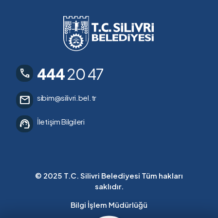
444
20 47
call
sibim@silivri.bel.tr
mail
İletişim Bilgileri
support_agent
© 2025 T.C. Silivri Belediyesi Tüm hakları
saklıdır.
Bilgi İşlem Müdürlüğü