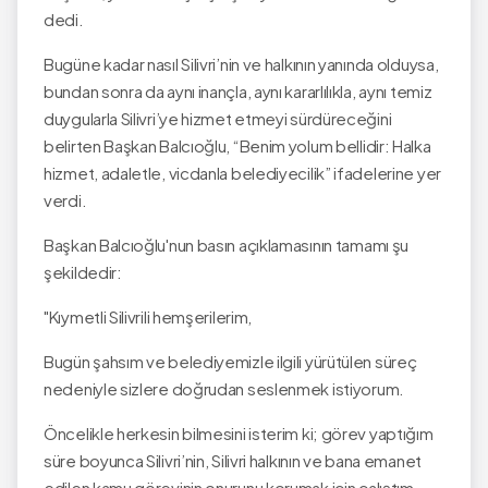
dedi.
Bugüne kadar nasıl Silivri’nin ve halkının yanında olduysa,
bundan sonra da aynı inançla, aynı kararlılıkla, aynı temiz
duygularla Silivri’ye hizmet etmeyi sürdüreceğini
belirten Başkan Balcıoğlu, “Benim yolum bellidir: Halka
hizmet, adaletle, vicdanla belediyecilik” ifadelerine yer
verdi.
Başkan Balcıoğlu'nun basın açıklamasının tamamı şu
şekildedir:
"Kıymetli Silivrili hemşerilerim,
Bugün şahsım ve belediyemizle ilgili yürütülen süreç
nedeniyle sizlere doğrudan seslenmek istiyorum.
Öncelikle herkesin bilmesini isterim ki; görev yaptığım
süre boyunca Silivri’nin, Silivri halkının ve bana emanet
edilen kamu görevinin onurunu korumak için çalıştım.