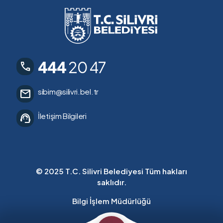
444
20 47
call
sibim@silivri.bel.tr
mail
İletişim Bilgileri
support_agent
© 2025 T.C. Silivri Belediyesi Tüm hakları
saklıdır.
Bilgi İşlem Müdürlüğü