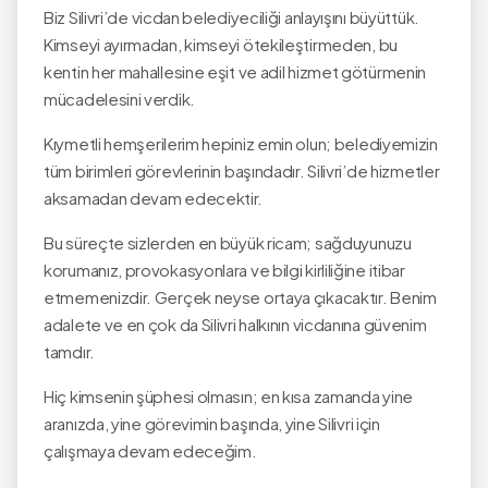
Biz Silivri’de vicdan belediyeciliği anlayışını büyüttük.
Kimseyi ayırmadan, kimseyi ötekileştirmeden, bu
kentin her mahallesine eşit ve adil hizmet götürmenin
mücadelesini verdik.
Kıymetli hemşerilerim hepiniz emin olun; belediyemizin
tüm birimleri görevlerinin başındadır. Silivri’de hizmetler
aksamadan devam edecektir.
Bu süreçte sizlerden en büyük ricam; sağduyunuzu
korumanız, provokasyonlara ve bilgi kirliliğine itibar
etmemenizdir. Gerçek neyse ortaya çıkacaktır. Benim
adalete ve en çok da Silivri halkının vicdanına güvenim
tamdır.
Hiç kimsenin şüphesi olmasın; en kısa zamanda yine
aranızda, yine görevimin başında, yine Silivri için
çalışmaya devam edeceğim.