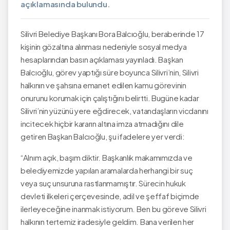
açıklamasında bulundu.
Silivri Belediye Başkanı Bora Balcıoğlu, beraberinde 17
kişinin gözaltına alınması nedeniyle sosyal medya
hesaplarından basın açıklaması yayınladı. Başkan
Balcıoğlu, görev yaptığı süre boyunca Silivri’nin, Silivri
halkının ve şahsına emanet edilen kamu görevinin
onurunu korumak için çalıştığını belirtti. Bugüne kadar
Silivri’nin yüzünü yere eğdirecek, vatandaşların vicdanını
incitecek hiçbir kararın altına imza atmadığını dile
getiren Başkan Balcıoğlu, şu ifadelere yer verdi:
“Alnım açık, başım diktir. Başkanlık makamımızda ve
belediyemizde yapılan aramalarda herhangi bir suç
veya suç unsuruna rastlanmamıştır. Sürecin hukuk
devleti ilkeleri çerçevesinde, adil ve şeffaf biçimde
ilerleyeceğine inanmak istiyorum. Ben bu göreve Silivri
halkının tertemiz iradesiyle geldim. Bana verilen her