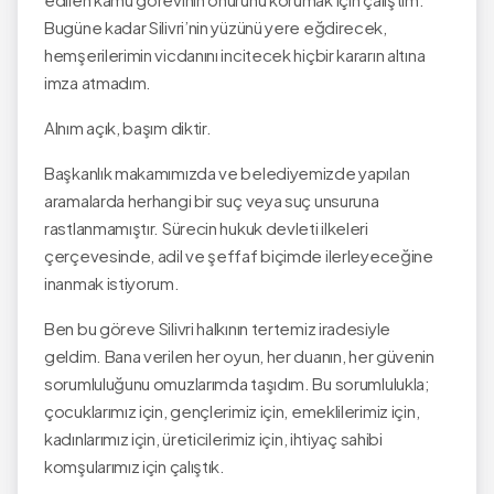
Bugüne kadar Silivri’nin yüzünü yere eğdirecek,
hemşerilerimin vicdanını incitecek hiçbir kararın altına
imza atmadım.
Alnım açık, başım diktir.
Başkanlık makamımızda ve belediyemizde yapılan
aramalarda herhangi bir suç veya suç unsuruna
rastlanmamıştır. Sürecin hukuk devleti ilkeleri
çerçevesinde, adil ve şeffaf biçimde ilerleyeceğine
inanmak istiyorum.
Ben bu göreve Silivri halkının tertemiz iradesiyle
geldim. Bana verilen her oyun, her duanın, her güvenin
sorumluluğunu omuzlarımda taşıdım. Bu sorumlulukla;
çocuklarımız için, gençlerimiz için, emeklilerimiz için,
kadınlarımız için, üreticilerimiz için, ihtiyaç sahibi
komşularımız için çalıştık.