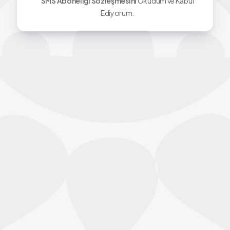
SMS Aboneliği Sözleşmesini
Okudum ve Kabul
Ediyorum.
T.C. Silivri Belediyesi
Resmi Mobil Uygulaması
Belediyemizin hizmetlerinden daha iyi
faydalanabilmek ve yeniliklerden haberdar
olabilmek için resmi mobil uygulamamızı AppStor
ve Google Play Store'dan indirebilirsiniz.