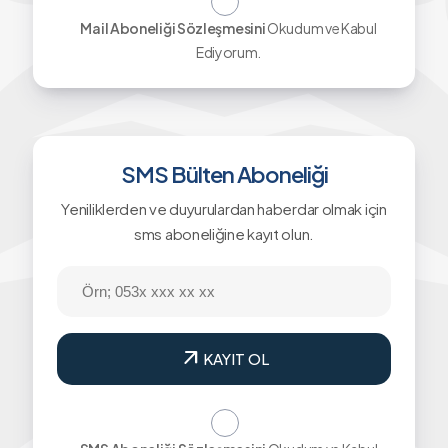
Mail Aboneliği Sözleşmesini
Okudum ve Kabul
Ediyorum.
SMS Bülten Aboneliği
Yeniliklerden ve duyurulardan haberdar olmak için
sms aboneliğine kayıt olun.
arrow_outward
KAYIT OL