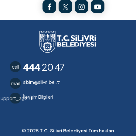
444
20 47
call
sibim@silivri.bel.tr
mail
İletişim Bilgileri
support_agent
© 2025 T.C. Silivri Belediyesi Tüm hakları