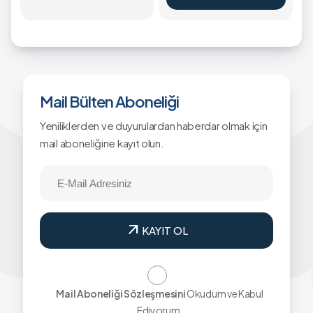
Mail Bülten Aboneliği
Yeniliklerden ve duyurulardan haberdar olmak için
mail aboneliğine kayıt olun.
arrow_outward
KAYIT OL
Mail Aboneliği Sözleşmesini
Okudum ve Kabul
Ediyorum.