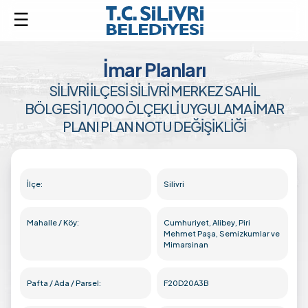
İmar Planları
SİLİVRİ İLÇESİ SİLİVRİ MERKEZ SAHİL
BÖLGESİ 1/1000 ÖLÇEKLİ UYGULAMA İMAR
PLANI PLAN NOTU DEĞİŞİKLİĞİ
İlçe:
Silivri
Mahalle / Köy:
Cumhuriyet, Alibey, Piri
Mehmet Paşa, Semizkumlar ve
Mimarsinan
Pafta / Ada / Parsel:
F20D20A3B